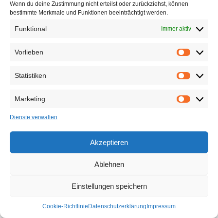
Wenn du deine Zustimmung nicht erteilst oder zurückziehst, können
bestimmte Merkmale und Funktionen beeinträchtigt werden.
Öffnungszeiten
:
Mo, Fr: 8-13 Uhr
Funktional
Immer aktiv
Di, Do: geschlossen
Mi: 14:30-19:30 Uhr
Vorlieben
Vorlieben
Sprechstunde des
Statistiken
Statistiken
Bürgermeisters,
Andreas Weber:
Marketing
Mi: 18:30-20:00 Uhr
Marketing
Dienste verwalten
Akzeptieren
Datenschutzerklärung
Impressum
Ablehnen
Kontaktformular
Einstellungen speichern
Cookie-Richtlinie
Datenschutzerklärung
Impressum