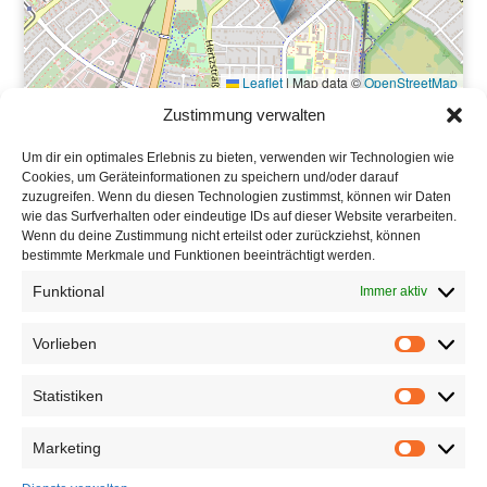
Leaflet
|
Map data ©
OpenStreetMap
Zustimmung verwalten
Ortsgemeinde Schwegenheim
Um dir ein optimales Erlebnis zu bieten, verwenden wir Technologien wie
Hauptstraße 78
Cookies, um Geräteinformationen zu speichern und/oder darauf
67365 Schwegenheim
zuzugreifen. Wenn du diesen Technologien zustimmst, können wir Daten
Tel: 06344 5658
wie das Surfverhalten oder eindeutige IDs auf dieser Website verarbeiten.
Wenn du deine Zustimmung nicht erteilst oder zurückziehst, können
bestimmte Merkmale und Funktionen beeinträchtigt werden.
Funktional
Immer aktiv
Öffnungszeiten
:
Mo, Fr: 8-13 Uhr
Vorlieben
Vorlieben
Di, Do: geschlossen
Mi: 14:30-19:30 Uhr
Statistiken
Statistiken
Marketing
Sprechstunde des
Marketing
Bürgermeisters,
Andreas Weber: